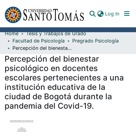
(curren
Log In
Home
Tesis y Trabajos de Grado
Communities & Collections
Facultad de Psicología
Pregrado Psicología
Percepción del bienestar psicológico en docentes escolares pertenecientes a una institución educativa de la ciudad de Bogotá durante la pandemia del Covid-19.
All of DSpace
Percepción del bienestar
Documents
psicológico en docentes
escolares pertenecientes a una
institución educativa de la
ciudad de Bogotá durante la
pandemia del Covid-19.