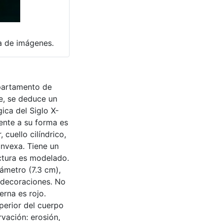
ía de imágenes.
epartamento de
e, se deduce un
ica del Siglo X-
ente a su forma es
cuello cilíndrico,
nvexa. Tiene un
ctura es modelado.
ámetro (7.3 cm),
e decoraciones. No
erna es rojo.
uperior del cuerpo
rvación: erosión,