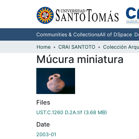
Communities & Collections
All of DSpace
D
Home
CRAI SANTOTO
Múcura miniatura
Files
UST.C.1260 D.2A.tif
(3.68 MB)
Date
2003-01