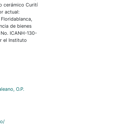
o cerámico Curití
r actual:
Floridablanca,
ncia de bienes
l No. ICANH-130-
el Instituto
leano, O.P.
co/