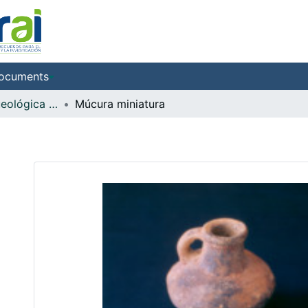
ocuments
Colección Arqueológica Guane, Fray Alonso Ortiz Galeano, O.P.
Múcura miniatura