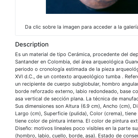
Da clic sobre la imagen para acceder a la galer
Description
Es un material de tipo Cerámica, procedente del d
Santander en Colombia, del área arqueológica Guan
periodo o cronología estimada de la pieza arqueológ
XVI d.C., de un contexto arqueológico tumba . Refer
un recipiente de cuerpo subglobular, hombro angular, 
borde reforzado externo, labio redondeado, base co
asa vertical de sección plana. La técnica de manufa
Sus dimensiones son Altura (6.9 cm), Ancho (cm), Di
Largo (cm), Superficie (pulida), Color (crema), tien
tiene color de pintura interna. El color de pintura ext
Diseño: motivos lineales poco visibles en la parte s
(hombro, labio, cuello, borde, asa). Estado de conse