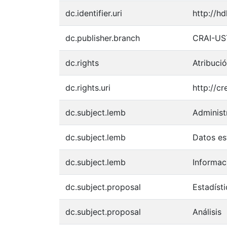
dc.identifier.uri
http://h
dc.publisher.branch
CRAI-US
dc.rights
Atribuci
dc.rights.uri
http://c
dc.subject.lemb
Administ
dc.subject.lemb
Datos es
dc.subject.lemb
Informac
dc.subject.proposal
Estadísti
dc.subject.proposal
Análisis