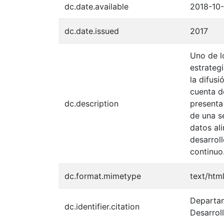
dc.date.available
2018-10-
dc.date.issued
2017
Uno de l
estrateg
la difus
cuenta d
dc.description
presenta
de una s
datos al
desarrol
continuo
dc.format.mimetype
text/htm
Departam
dc.identifier.citation
Desarroll