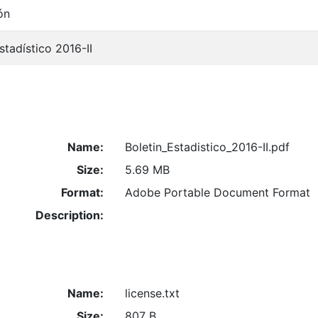
ón
stadístico 2016-II
Name:
Boletin_Estadistico_2016-II.pdf
Size:
5.69 MB
Format:
Adobe Portable Document Format
Description:
Name:
license.txt
Size:
807 B