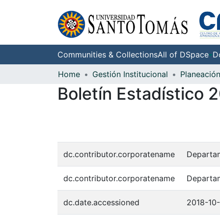
Communities & Collections
All of DSpace
D
Home
Gestión Institucional
Planeació
Boletín Estadístico 2
dc.contributor.corporatename
Departam
dc.contributor.corporatename
Departam
dc.date.accessioned
2018-10-