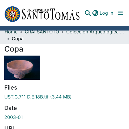
(curren
Log In
Home
CRAI SANTOTO
Colección Arqueológica Guane, Fray Alonso Ortiz Galeano, O.P.
Communities & Collections
Copa
Copa
All of DSpace
Documents
Files
UST.C.711 D.E.18B.tif
(3.44 MB)
Date
2003-01
URI