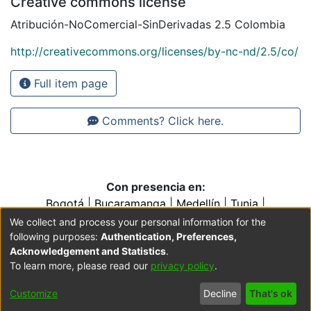
Creative commons license
Atribución-NoComercial-SinDerivadas 2.5 Colombia
http://creativecommons.org/licenses/by-nc-nd/2.5/co/
Full item page
Comments? Click here.
Con presencia en:
Bogotá
|
Bucaramanga
|
Medellín
|
Tunja
|
Villavicencio
|
Conventos y Colegios de la Orden de
We collect and process your personal information for the
Predicadores
following purposes:
Authentication, Preferences,
Acknowledgement and Statistics
.
To learn more, please read our
privacy policy
.
Cookie
Accessibility
Privacy
End User
Send
Customize
Decline
That's ok
settings
settings
policy
Agreement
Feedback