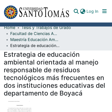
(curren
Log In
Home
Tesis y Trabajos de Grado
Communities & Collections
Facultad de Ciencias Ambientales
Maestría Educación Ambiental
All of DSpace
Estrategia de educación ambiental orientada al manejo responsable de residuos tecnológicos más frecuentes en dos instituciones educativas del departamento de Boyacá
Documents
Estrategia de educación
ambiental orientada al manejo
responsable de residuos
tecnológicos más frecuentes en
dos instituciones educativas del
departamento de Boyacá