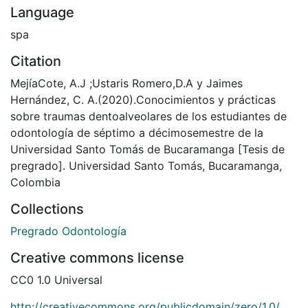
Language
spa
Citation
MejíaCote, A.J ;Ustaris Romero,D.A y Jaimes
Hernández, C. A.(2020).Conocimientos y prácticas
sobre traumas dentoalveolares de los estudiantes de
odontología de séptimo a décimosemestre de la
Universidad Santo Tomás de Bucaramanga [Tesis de
pregrado]. Universidad Santo Tomás, Bucaramanga,
Colombia
Collections
Pregrado Odontología
Creative commons license
CC0 1.0 Universal
http://creativecommons.org/publicdomain/zero/1.0/