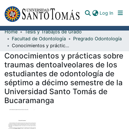
(curren
Log In
Home
Tesis y Trabajos de Grado
Communities & Collections
Facultad de Odontología
Pregrado Odontología
Conocimientos y prácticas sobre traumas dentoalveolares de los estudiantes de odontología de séptimo a décimo semestre de la Universidad Santo Tomás de Bucaramanga
All of DSpace
Conocimientos y prácticas sobre
Documents
traumas dentoalveolares de los
estudiantes de odontología de
séptimo a décimo semestre de la
Universidad Santo Tomás de
Bucaramanga