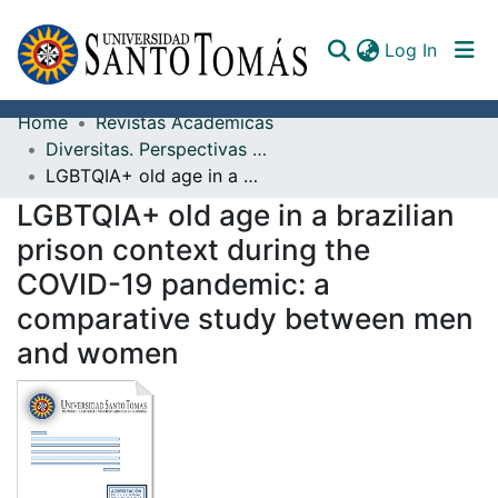
(curren
Log In
Home
Revistas Académicas
Communities & Collections
Diversitas. Perspectivas en Psicología
LGBTQIA+ old age in a brazilian prison context during the COVID-19 pandemic: a comparative study between men and women
All of DSpace
LGBTQIA+ old age in a brazilian
Documents
prison context during the
COVID-19 pandemic: a
comparative study between men
and women