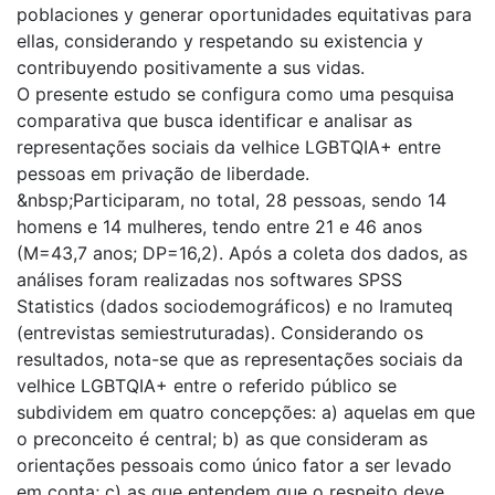
poblaciones y generar oportunidades equitativas para
ellas, considerando y respetando su existencia y
contribuyendo positivamente a sus vidas.
O presente estudo se configura como uma pesquisa
comparativa que busca identificar e analisar as
representações sociais da velhice LGBTQIA+ entre
pessoas em privação de liberdade.
&nbsp;Participaram, no total, 28 pessoas, sendo 14
homens e 14 mulheres, tendo entre 21 e 46 anos
(M=43,7 anos; DP=16,2). Após a coleta dos dados, as
análises foram realizadas nos softwares SPSS
Statistics (dados sociodemográficos) e no Iramuteq
(entrevistas semiestruturadas). Considerando os
resultados, nota-se que as representações sociais da
velhice LGBTQIA+ entre o referido público se
subdividem em quatro concepções: a) aquelas em que
o preconceito é central; b) as que consideram as
orientações pessoais como único fator a ser levado
em conta; c) as que entendem que o respeito deve