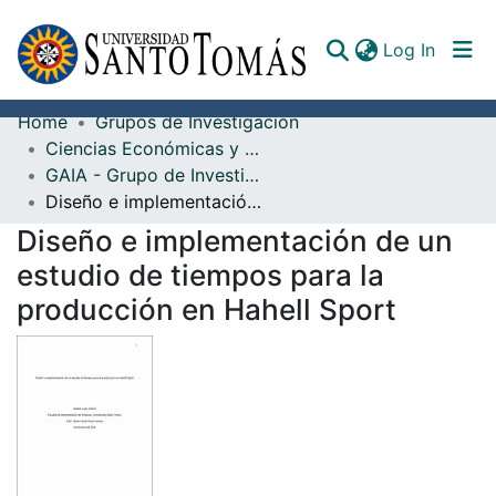
(curren
Log In
Home
Grupos de Investigación
Communities & Collections
Ciencias Económicas y Administrativas
GAIA - Grupo de Investigación en Administración e Innovación
All of DSpace
Diseño e implementación de un estudio de tiempos para la producción en Hahell Sport
Documents
Diseño e implementación de un
estudio de tiempos para la
producción en Hahell Sport