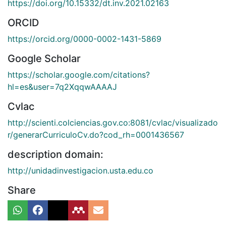
https://doi.org/10.15332/dt.inv.2021.02163
ORCID
https://orcid.org/0000-0002-1431-5869
Google Scholar
https://scholar.google.com/citations?
hl=es&user=7q2XqqwAAAAJ
Cvlac
http://scienti.colciencias.gov.co:8081/cvlac/visualizado
r/generarCurriculoCv.do?cod_rh=0001436567
description domain:
http://unidadinvestigacion.usta.edu.co
Share