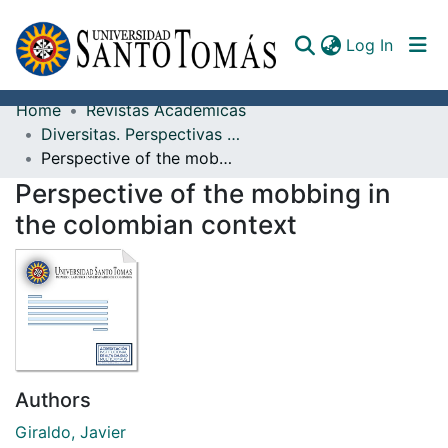
(curren
Log In
Home
Revistas Académicas
Communities & Collections
Diversitas. Perspectivas en Psicología
Perspective of the mobbing in the colombian context
All of DSpace
Perspective of the mobbing in
Documents
the colombian context
Authors
Giraldo, Javier