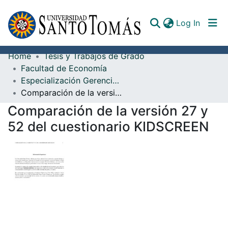
(curren
Log In
Home
Tesis y Trabajos de Grado
Communities & Collections
Facultad de Economía
Especialización Gerencia de Instituciones de Seguridad Social en Salud
All of DSpace
Comparación de la versión 27 y 52 del cuestionario KIDSCREEN
Documents
Comparación de la versión 27 y
52 del cuestionario KIDSCREEN