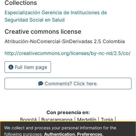
Collections
Especialización Gerencia de Instituciones de
Seguridad Social en Salud
Creative commons license
Atribución-NoComercial-SinDerivadas 2.5 Colombia
http://creativecommons.org/licenses/by-nc-nd/2.5/co/
Full item page
Comments? Click here.
Con presencia en:
Bogotá
|
Bucaramanga
|
Medellín
|
Tunja
|
Villavicencio
|
Conventos y Colegios de la Orden de
We collect and process your personal information for the
Predicadores
following purposes:
Authentication, Preferences,