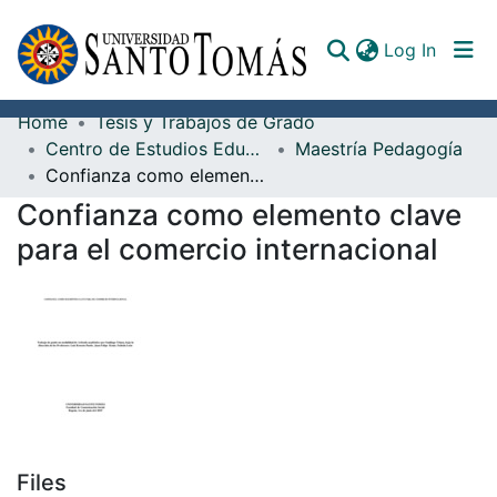
(curren
Log In
Home
Tesis y Trabajos de Grado
Communities & Collections
Centro de Estudios Educativos Enrique Lacordaire
Maestría Pedagogía
Confianza como elemento clave para el comercio internacional
All of DSpace
Confianza como elemento clave
Documents
para el comercio internacional
Files