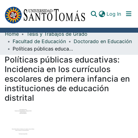
(curren
Log In
Home
Tesis y Trabajos de Grado
Communities & Collections
Facultad de Educación
Doctorado en Educación
Políticas públicas educativas: Incidencia en los currículos escolares de primera infancia en instituciones de educación distrital
All of DSpace
Políticas públicas educativas:
Documents
Incidencia en los currículos
escolares de primera infancia en
instituciones de educación
distrital