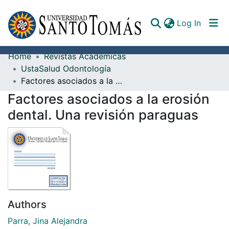
(curren
Log In
Home
Revistas Académicas
Communities & Collections
UstaSalud Odontología
Factores asociados a la erosión dental. Una revisión paraguas
All of DSpace
Factores asociados a la erosión
Documents
dental. Una revisión paraguas
Authors
Parra, Jina Alejandra