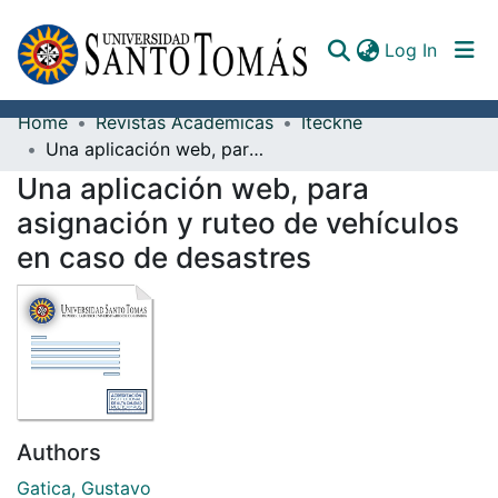
(curren
Log In
Home
Revistas Académicas
Iteckne
Communities & Collections
Una aplicación web, para asignación y ruteo de vehículos en caso de desastres
Una aplicación web, para
All of DSpace
asignación y ruteo de vehículos
Documents
en caso de desastres
Authors
Gatica, Gustavo