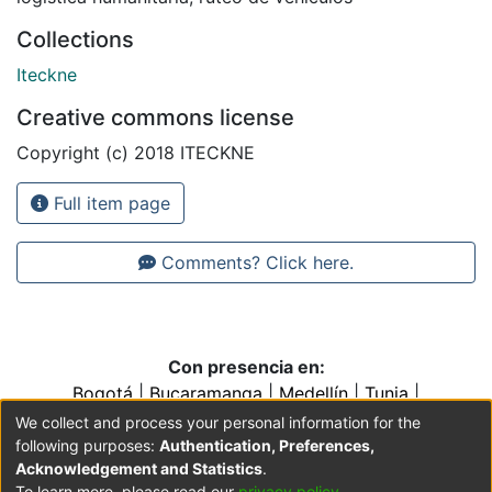
Collections
Iteckne
Creative commons license
Copyright (c) 2018 ITECKNE
Full item page
Comments? Click here.
Con presencia en:
Bogotá
|
Bucaramanga
|
Medellín
|
Tunja
|
Villavicencio
|
Conventos y Colegios de la Orden de
We collect and process your personal information for the
Predicadores
following purposes:
Authentication, Preferences,
Acknowledgement and Statistics
.
To learn more, please read our
privacy policy
.