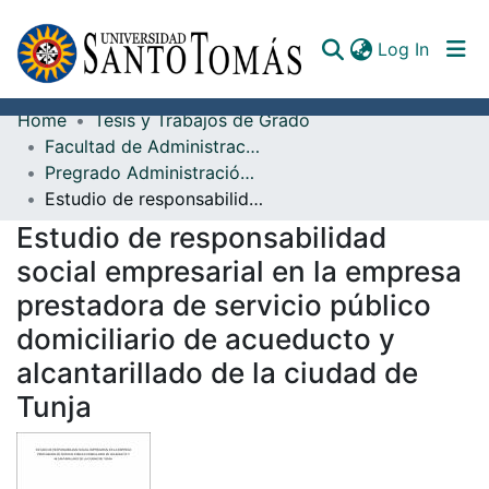
(curren
Log In
Home
Tesis y Trabajos de Grado
Communities & Collections
Facultad de Administración de Empresas
Pregrado Administración de Empresas
All of DSpace
Estudio de responsabilidad social empresarial en la empresa prestadora de servicio público domiciliario de acueducto y alcantarillado de la ciudad de Tunja
Documents
Estudio de responsabilidad
social empresarial en la empresa
prestadora de servicio público
domiciliario de acueducto y
alcantarillado de la ciudad de
Tunja