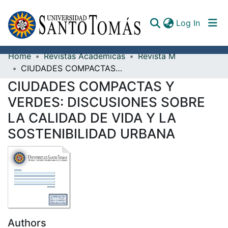
(curren
Log In
Home
Revistas Académicas
Revista M
Communities & Collections
CIUDADES COMPACTAS Y VERDES: DISCUSIONES SOBRE LA CALIDAD DE VIDA Y LA SOSTENIBILIDAD URBANA
CIUDADES COMPACTAS Y
All of DSpace
VERDES: DISCUSIONES SOBRE
Documents
LA CALIDAD DE VIDA Y LA
SOSTENIBILIDAD URBANA
Authors