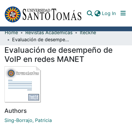
(curren
Log In
Home
Revistas Académicas
Iteckne
Communities & Collections
Evaluación de desempeño de VoIP en redes MANET
Evaluación de desempeño de
All of DSpace
VoIP en redes MANET
Documents
Authors
Sing-Borrajo, Patricia