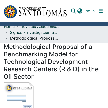
(curren
Log In
Home
Revistas Académicas
Communities & Collections
Signos - Investigación en sistemas de gestión
Methodological Proposal of a Benchmarking Model for Technological Development Research Centers (R & D) in the Oil Sector
All of DSpace
Methodological Proposal of a
Documents
Benchmarking Model for
Technological Development
Research Centers (R & D) in the
Oil Sector