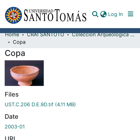
(curren
Log In
Home
CRAI SANTOTO
Colección Arqueológica Guane, Fray Alonso Ortiz Galeano, O.P.
Communities & Collections
Copa
Copa
All of DSpace
Documents
Files
UST.C.206 D.E.9D.tif
(4.11 MB)
Date
2003-01
URI