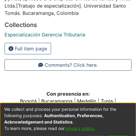
Ltda.[Trabajo de especialización]. Universidad Santo
Tomás. Bucaramanga, Colombia
Collections
Especialización Gerencia Tributaria
Full item page
Comments? Click here.
Con presencia en:
Bogotá
|
Bucaramanga
|
Medellín
|
Tunja
|
Villavicencio
|
Conventos y Colegios de la Orden de
We collect and process your personal information for the
Predicadores
following purposes:
Authentication, Preferences,
Acknowledgement and Statistics
.
To learn more, please read our
privacy policy
.