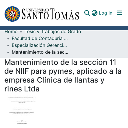
(curren
Log In
Home
Tesis y Trabajos de Grado
Communities & Collections
Facultad de Contaduría Pública
Especialización Gerencia Tributaria
All of DSpace
Mantenimiento de la sección 11 de NIIF para pymes, aplicado a la empresa Clínica de llantas y rines Ltda
Documents
Mantenimiento de la sección 11
de NIIF para pymes, aplicado a la
empresa Clínica de llantas y
rines Ltda