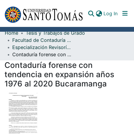
(curren
Log In
Home
Tesis y Trabajos de Grado
Communities & Collections
Facultad de Contaduría Pública
Especialización Revisoría Fiscal y Auditoría Externa
All of DSpace
Contaduría forense con tendencia en expansión años 1976 al 2020 Bucaramanga
Documents
Contaduría forense con
tendencia en expansión años
1976 al 2020 Bucaramanga