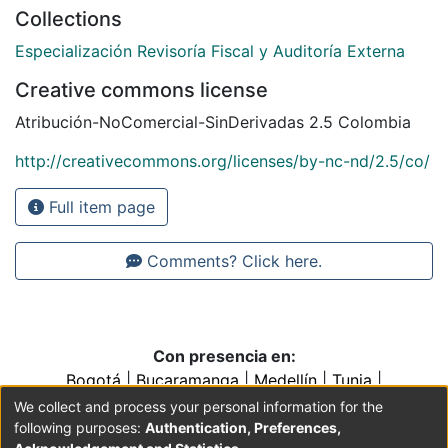
Collections
Especialización Revisoría Fiscal y Auditoría Externa
Creative commons license
Atribución-NoComercial-SinDerivadas 2.5 Colombia
http://creativecommons.org/licenses/by-nc-nd/2.5/co/
Full item page
Comments? Click here.
Con presencia en:
Bogotá
|
Bucaramanga
|
Medellín
|
Tunja
|
Villavicencio
|
Conventos y Colegios de la Orden de
We collect and process your personal information for the
Predicadores
following purposes:
Authentication, Preferences,