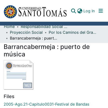
(curren
Log In
Home
Responsabilidad Social Universitaria
Communities & Collections
Proyección Social
Por los Caminos del Gran Santander
Barrancabermeja : puerto de música
All of DSpace
Barrancabermeja : puerto de
Documents
música
Files
2005-Ago.21-Capitulo0031-Festival de Bandas