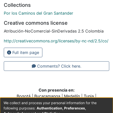
Collections
Por los Caminos del Gran Santander
Creative commons license
Atribución-NoComercial-SinDerivadas 2.5 Colombia
http://creativecommons.org/licenses/by-nc-nd/2.5/co/
Full item page
Comments? Click here.
Con presencia en:
Bogotá
|
Bucaramanga
|
Medellín
|
Tunja
|
Villavicencio
|
Conventos y Colegios de la Orden de
We collect and process your personal information for the
Predicadores
following purposes:
Authentication, Preferences,