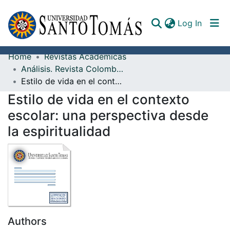
(curren
Log In
Home
Revistas Académicas
Communities & Collections
Análisis. Revista Colombiana de Humanidades
Estilo de vida en el contexto escolar: una perspectiva desde la espiritualidad
All of DSpace
Estilo de vida en el contexto
Documents
escolar: una perspectiva desde
la espiritualidad
Authors