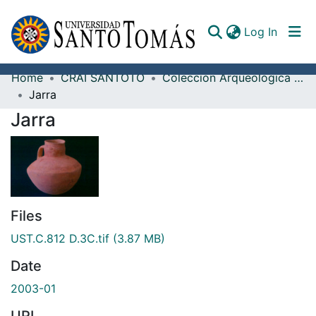
(curren
Log In
Home
CRAI SANTOTO
Colección Arqueológica Guane, Fray Alonso Ortiz Galeano, O.P.
Communities & Collections
Jarra
Jarra
All of DSpace
Documents
Files
UST.C.812 D.3C.tif
(3.87 MB)
Date
2003-01