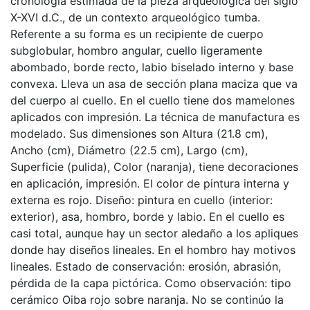
cronología estimada de la pieza arqueológica del siglo
X-XVI d.C., de un contexto arqueológico tumba.
Referente a su forma es un recipiente de cuerpo
subglobular, hombro angular, cuello ligeramente
abombado, borde recto, labio biselado interno y base
convexa. Lleva un asa de sección plana maciza que va
del cuerpo al cuello. En el cuello tiene dos mamelones
aplicados con impresión. La técnica de manufactura es
modelado. Sus dimensiones son Altura (21.8 cm),
Ancho (cm), Diámetro (22.5 cm), Largo (cm),
Superficie (pulida), Color (naranja), tiene decoraciones
en aplicación, impresión. El color de pintura interna y
externa es rojo. Diseño: pintura en cuello (interior:
exterior), asa, hombro, borde y labio. En el cuello es
casi total, aunque hay un sector aledaño a los apliques
donde hay diseños lineales. En el hombro hay motivos
lineales. Estado de conservación: erosión, abrasión,
pérdida de la capa pictórica. Como observación: tipo
cerámico Oiba rojo sobre naranja. No se continúo la