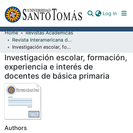
(curren
Log In
Home
Revistas Académicas
Communities & Collections
Revista Interamericana de Investigación, Educación y Pedagogía, RIIEP
Investigación escolar, formación, experiencia e interés de docentes de básica primaria
All of DSpace
Investigación escolar, formación,
Documents
experiencia e interés de
docentes de básica primaria
Authors