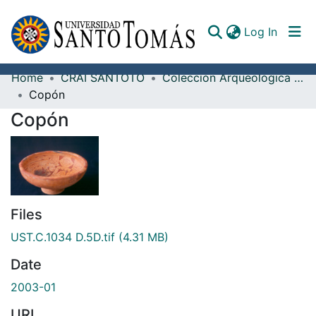
(curren
Log In
Home
CRAI SANTOTO
Colección Arqueológica Guane, Fray Alonso Ortiz Galeano, O.P.
Communities & Collections
Copón
Copón
All of DSpace
Documents
Files
UST.C.1034 D.5D.tif
(4.31 MB)
Date
2003-01
URI