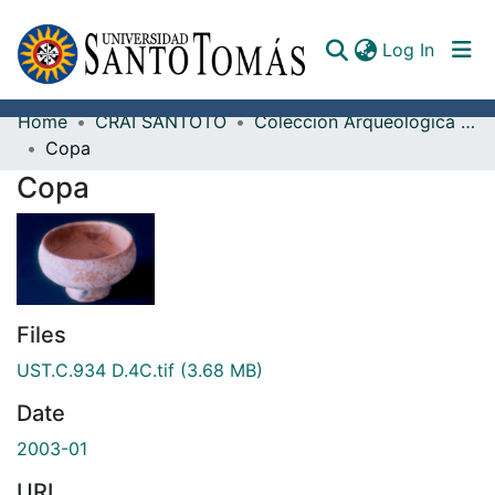
(curren
Log In
Home
CRAI SANTOTO
Colección Arqueológica Guane, Fray Alonso Ortiz Galeano, O.P.
Communities & Collections
Copa
Copa
All of DSpace
Documents
Files
UST.C.934 D.4C.tif
(3.68 MB)
Date
2003-01
URI