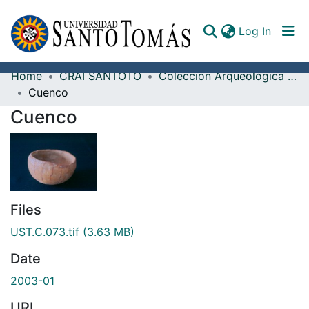
(curren
Log In
Home
CRAI SANTOTO
Colección Arqueológica Guane, Fray Alonso Ortiz Galeano, O.P.
Communities & Collections
Cuenco
Cuenco
All of DSpace
Documents
Files
UST.C.073.tif
(3.63 MB)
Date
2003-01
URI