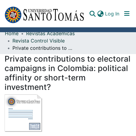
(curren
Log In
Home
Revistas Académicas
Communities & Collections
Revista Control Visible
Private contributions to electoral campaigns in Colombia: political affinity or short-term investment?
All of DSpace
Private contributions to electoral
Documents
campaigns in Colombia: political
affinity or short-term
investment?