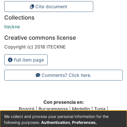
Cite document
Collections
Iteckne
Creative commons license
Copyright (c) 2018 ITECKNE
Full item page
Comments? Click here.
Con presencia en:
Bogotá
|
Bucaramanga
|
Medellín
|
Tunja
|
Villavicencio
|
Conventos y Colegios de la Orden de
We collect and process your personal information for the
Predicadores
following purposes:
Authentication, Preferences,