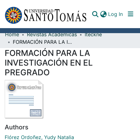
(curren
Log In
Home
Revistas Académicas
Iteckne
Communities & Collections
FORMACIÓN PARA LA INVESTIGACIÓN EN EL PREGRADO
FORMACIÓN PARA LA
All of DSpace
INVESTIGACIÓN EN EL
Documents
PREGRADO
Authors
Flórez Ordoñez, Yudy Natalia