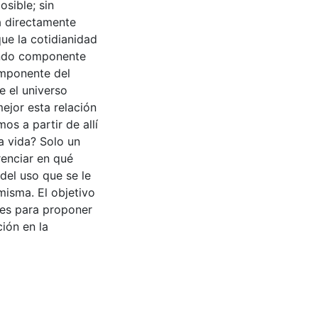
sible; sin
a directamente
ue la cotidianidad
undo componente
componente del
e el universo
mejor esta relación
mos a partir de allí
la vida? Solo un
enciar en qué
 del uso que se le
 misma. El objetivo
tes para proponer
ción en la