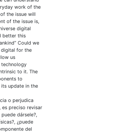
eryday work of the
 the issue will
t of the issue is,
niverse digital
d better this
 Mankind” Could we
digital for the
llow us
l technology
trinsic to it. The
mponents to
 its update in the
cia o perjudica
, es preciso revisar
o puede dársele?,
ísicas?, ¿puede
componente del