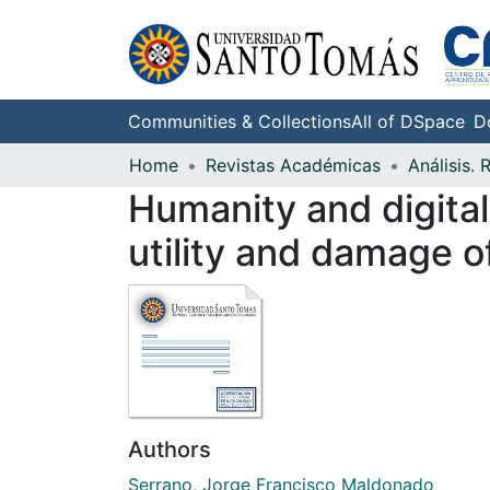
Communities & Collections
All of DSpace
D
Home
Revistas Académicas
Humanity and digital
utility and damage of
Authors
Serrano, Jorge Francisco Maldonado