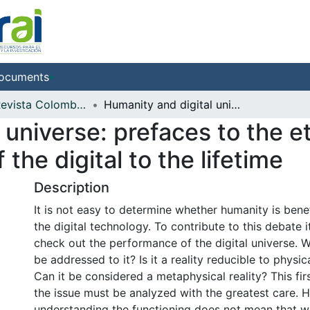
ocuments
Análisis. Revista Colombiana de Humanidades
Humanity and digital universe: prefaces to the ethical problem of the utility and damage of the digital to the lifetime
 universe: prefaces to the e
 the digital to the lifetime
Description
It is not easy to determine whether humanity is ben
the digital technology. To contribute to this debate i
check out the performance of the digital universe. W
be addressed to it? Is it a reality reducible to physi
Can it be considered a metaphysical reality? This fi
the issue must be analyzed with the greatest care. 
understanding the functioning does not mean that 