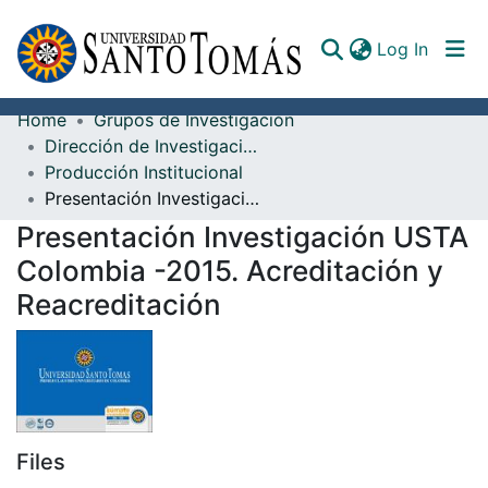
(curren
Log In
Home
Grupos de Investigación
Communities & Collections
Dirección de Investigación e Innovación
Producción Institucional
All of DSpace
Presentación Investigación USTA Colombia -2015. Acreditación y Reacreditación
Documents
Presentación Investigación USTA
Colombia -2015. Acreditación y
Reacreditación
Files