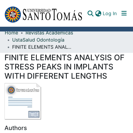
(curren
Log In
Home
Revistas Académicas
Communities & Collections
UstaSalud Odontología
FINITE ELEMENTS ANALYSIS OF STRESS PEAKS IN IMPLANTS WITH DIFFERENT LENGTHS
All of DSpace
FINITE ELEMENTS ANALYSIS OF
Documents
STRESS PEAKS IN IMPLANTS
WITH DIFFERENT LENGTHS
Authors