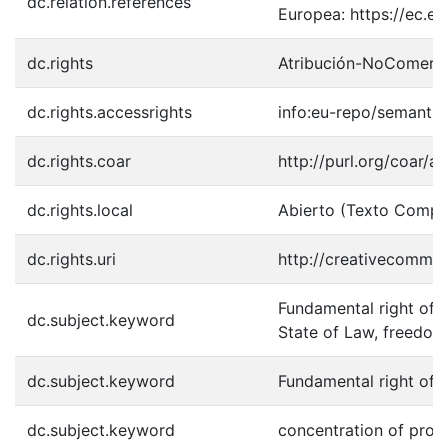
dc.relation.references
Europea: https://ec.e
dc.rights
Atribución-NoComerci
dc.rights.accessrights
info:eu-repo/semanti
dc.rights.coar
http://purl.org/coar/a
dc.rights.local
Abierto (Texto Compl
dc.rights.uri
http://creativecommon
Fundamental right of a
dc.subject.keyword
State of Law, freedoms,
dc.subject.keyword
Fundamental right of 
dc.subject.keyword
concentration of prop