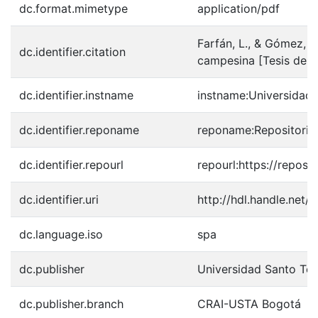
dc.format.mimetype
application/pdf
Farfán, L., & Gómez, C
dc.identifier.citation
campesina [Tesis de m
dc.identifier.instname
instname:Universidad
dc.identifier.reponame
reponame:Repositorio 
dc.identifier.repourl
repourl:https://reposi
dc.identifier.uri
http://hdl.handle.net
dc.language.iso
spa
dc.publisher
Universidad Santo To
dc.publisher.branch
CRAI-USTA Bogotá