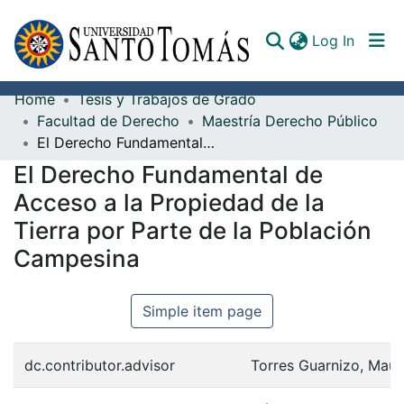
(curren
Log In
Home
Tesis y Trabajos de Grado
Communities & Collections
Facultad de Derecho
Maestría Derecho Público
El Derecho Fundamental de Acceso a la Propiedad de la Tierra por Parte de la Población Campesina
All of DSpace
El Derecho Fundamental de
Documents
Acceso a la Propiedad de la
Tierra por Parte de la Población
Campesina
Simple item page
dc.contributor.advisor
Torres Guarnizo, Maur