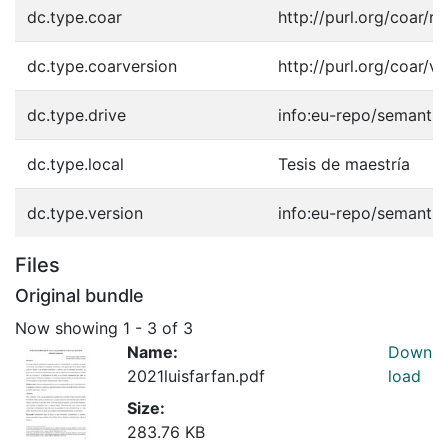
dc.type.coar
http://purl.org/coar/
dc.type.coarversion
http://purl.org/coar/
dc.type.drive
info:eu-repo/semantic
dc.type.local
Tesis de maestría
dc.type.version
info:eu-repo/semanti
Files
Original bundle
Now showing
1 - 3 of 3
Name:
Down
2021luisfarfan.pdf
load
Size:
283.76 KB