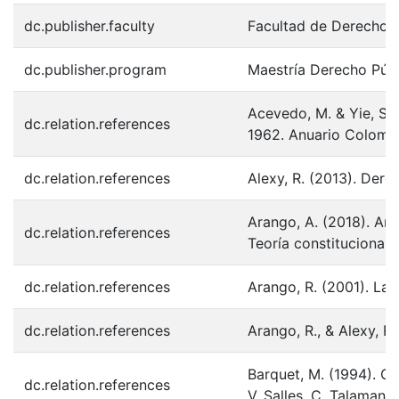
dc.publisher.faculty
Facultad de Derecho
dc.publisher.program
Maestría Derecho Púb
Acevedo, M. & Yie, S.
dc.relation.references
1962. Anuario Colombia
dc.relation.references
Alexy, R. (2013). Dere
Arango, A. (2018). An
dc.relation.references
Teoría constitucional
dc.relation.references
Arango, R. (2001). La 
dc.relation.references
Arango, R., & Alexy, R
Barquet, M. (1994). Co
dc.relation.references
V. Salles, C. Talamant