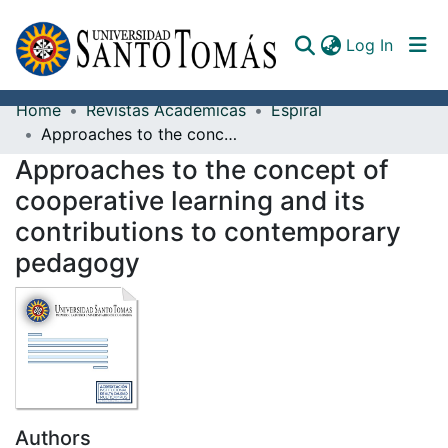
(curren
Log In
Home
Revistas Académicas
Espiral
Communities & Collections
Approaches to the concept of cooperative learning and its contributions to contemporary pedagogy
Approaches to the concept of
All of DSpace
cooperative learning and its
Documents
contributions to contemporary
pedagogy
Authors