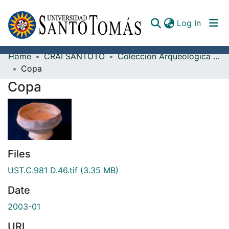
(curren
Log In
Home
CRAI SANTOTO
Colección Arqueológica Guane, Fray Alonso Ortiz Galeano, O.P.
Communities & Collections
Copa
Copa
All of DSpace
Documents
Files
UST.C.981 D.46.tif
(3.35 MB)
Date
2003-01
URI