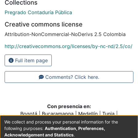
Collections
Pregrado Contaduría Pública
Creative commons license
Attribution-NonCommercial-NoDerivs 2.5 Colombia
http://creativecommons.org/licenses/by-nc-nd/2.5/co/
Full item page
Comments? Click here.
Con presencia en:
Bogotá
|
Bucaramanga
|
Medellín
|
Tunja
|
Villavicencio
|
Conventos y Colegios de la Orden de
We collect and process your personal information for the
Predicadores
following purposes:
Authentication, Preferences,
Acknowledgement and Statistics
.