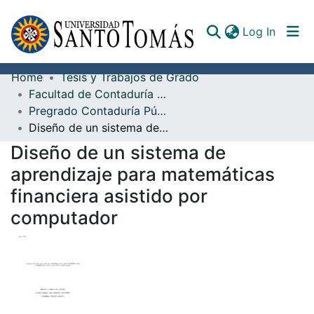
(curren
Log In
Home
Tesis y Trabajos de Grado
Communities & Collections
Facultad de Contaduría Pública
Pregrado Contaduría Pública
All of DSpace
Diseño de un sistema de aprendizaje para matemáticas financiera asistido por computador
Documents
Diseño de un sistema de
aprendizaje para matemáticas
financiera asistido por
computador