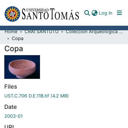
(curren
Log In
Home
CRAI SANTOTO
Colección Arqueológica Guane, Fray Alonso Ortiz Galeano, O.P.
Communities & Collections
Copa
Copa
All of DSpace
Documents
Files
UST.C.706 D.E.11B.tif
(4.2 MB)
Date
2003-01
URI