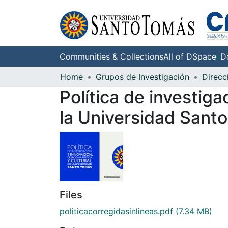
Communities & Collections
All of DSpace
D
Home
Grupos de Investigación
Política de investiga
la Universidad Sant
Files
politicacorregidasinlineas.pdf
(7.34 MB)