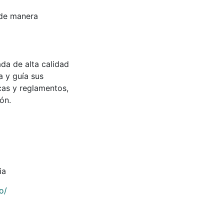
 de manera
da de alta calidad
 y guía sus
icas y reglamentos,
ión.
ia
o/