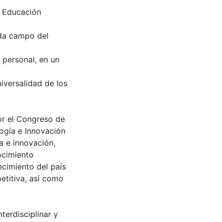
e Educación
cada campo del
a personal, en un
iversalidad de los
or el Congreso de
logía e Innovación
a e innovación,
ocimiento
recimiento del país
titiva, así como
terdisciplinar y