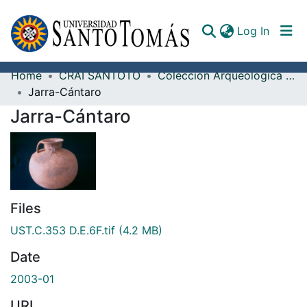
(curren
Log In
Home
CRAI SANTOTO
Colección Arqueológica Guane, Fray Alonso Ortiz Galeano, O.P.
Communities & Collections
Jarra-Cántaro
Jarra-Cántaro
All of DSpace
Documents
Files
UST.C.353 D.E.6F.tif
(4.2 MB)
Date
2003-01
URI