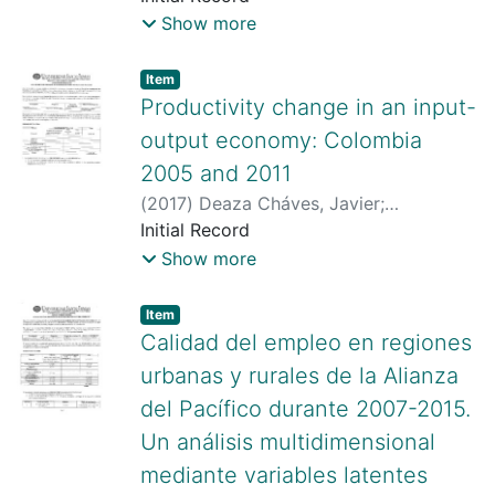
uplac/jsp/visualiza/visualizagr.jsp?
Monroy Silva, Magda Viviana
;
Balli
Show more
nro=00000000007553
;
Morales, Basilio
;
https://orcid.org/0000-0002-1481-2486
http://scienti.colciencias.gov.co:8081/cv
Item type:
,
Item
lac/visualizador/generarCurriculoCv.do?
Productivity change in an input-
cod_rh=0001393500
;
output economy: Colombia
http://scienti.colciencias.gov.co:8081/cv
2005 and 2011
lac/visualizador/generarCurriculoCv.do?
(
2017
)
Deaza Cháves, Javier
;
cod_rh=0001402972
scienti.colciencias.gov.co:8081/cvlac/vis
Initial Record
ualizador/generarCurriculoCv.do?
Show more
cod_rh=0001336693
Item type:
,
Item
Calidad del empleo en regiones
urbanas y rurales de la Alianza
del Pacífico durante 2007-2015.
Un análisis multidimensional
mediante variables latentes