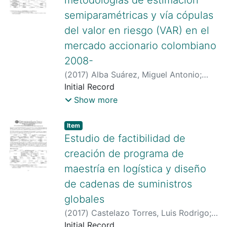
https://orcid.org/0000-0001-6539-5195
semiparamétricas y vía cópulas
del valor en riesgo (VAR) en el
mercado accionario colombiano
2008-
(
2017
)
Alba Suárez, Miguel Antonio
;
Pineda Ríos, Wilmer Darío
Initial Record
;
Deaza
Chaves, Javier
;
Show more
http://scienti.colciencias.gov.co:8081/cv
lac/visualizador/generarCurriculoCv.do?
Item type:
,
Item
cod_rh=0001325299
;
Estudio de factibilidad de
http://scienti.colciencias.gov.co:8081/cv
creación de programa de
lac/visualizador/generarCurriculoCv.do?
maestría en logística y diseño
cod_rh=0001454199
;
de cadenas de suministros
http://scienti.colciencias.gov.co:8081/cv
lac/visualizador/generarCurriculoCv.do?
globales
cod_rh=0001336693
;
(
2017
)
Castelazo Torres, Luis Rodrigo
;
http://scienti.colciencias.gov.co:8085/gr
Romero Peñaloza, María Eugenía
Initial Record
;