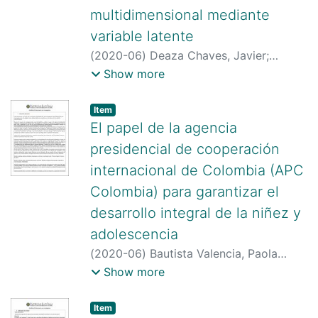
https://scholar.google.es/citations?
multidimensional mediante
hl=en&pli=1&user=1qW6XnMAAAAJ
;
variable latente
https://scholar.google.es/scholar?
(
2020-06
)
Deaza Chaves, Javier
;
hl=es&as_sdt=0,5&q=jorge+eliecer+gar
http://scienti.colciencias.gov.co:8081/cv
Show more
cia+rico
;
https://orcid.org/0000-0001-
lac/visualizador/generarCurriculoCv.do?
7856-4226
;
https://orcid.org/0000-
cod_rh=0001336693
;
Item type:
,
Item
0001-7733-0401
https://scholar.google.com/citations?
El papel de la agencia
user=6t6F9akAAAAJ&hl=es
;
presidencial de cooperación
https://orcid.org/0000-0001-6539-5195
internacional de Colombia (APC
Colombia) para garantizar el
desarrollo integral de la niñez y
adolescencia
(
2020-06
)
Bautista Valencia, Paola
Helena
;
Gaitán Rodríguez, Andrés
;
Show more
http://scienti.colciencias.gov.co:8081/cv
lac/visualizador/generarCurriculoCv.do?
Item type:
,
Item