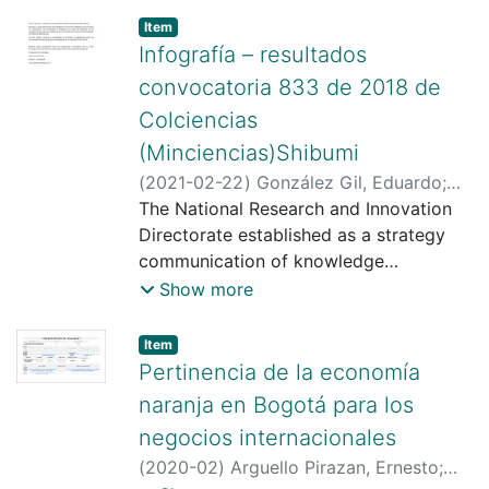
Item type:
,
Item
Infografía – resultados
convocatoria 833 de 2018 de
Colciencias
(Minciencias)Shibumi
(
2021-02-22
)
González Gil, Eduardo
;
Corchuelo Rodriguez, Camilo Alejandro
The National Research and Innovation
;
Ostos Ortiz, Olga Lucia
Directorate established as a strategy
;
http://scienti.colciencias.gov.co:8081/cv
communication of knowledge
lac/visualizador/generarCurriculoCv.do?
dissemination through infographics of
Show more
cod_rh=0001448002
the
;
http://scienti.colciencias.gov.co:8081/cv
results of the university's research
Item type:
,
Item
lac/visualizador/generarCurriculoCv.do?
groups in call 833 of 2018
Pertinencia de la economía
cod_rh=0001526494
de Colciencias (Minciencias).
;
naranja en Bogotá para los
https://scienti.minciencias.gov.co/cvlac/
negocios internacionales
visualizador/generarCurriculoCv.do?
(
2020-02
)
Arguello Pirazan, Ernesto
;
cod_rh=0000260010
;