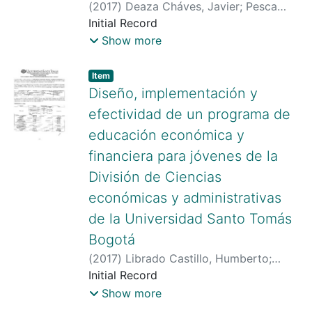
(
2017
)
Deaza Cháves, Javier
;
Pesca
Polanco, Esneider
Initial Record
;
scienti.colciencias.gov.co:8081/cvlac/vis
Show more
ualizador/generarCurriculoCv.do?
cod_rh=0001336693
;
Item type:
,
Item
http://scienti.colciencias.gov.co:8081/cv
Diseño, implementación y
lac/visualizador/generarCurriculoCv.do?
efectividad de un programa de
cod_rh=0001519985
educación económica y
financiera para jóvenes de la
División de Ciencias
económicas y administrativas
de la Universidad Santo Tomás
Bogotá
(
2017
)
Librado Castillo, Humberto
;
Garzon Medina, Carolina
Initial Record
;
Rodríguez
Romero, Martín Augusto
;
Show more
http://scienti.colciencias.gov.co:8081/cv