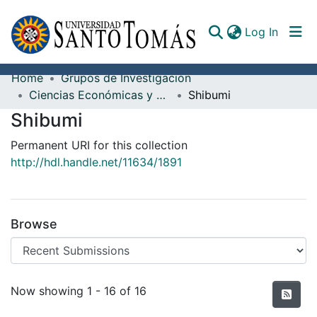
(curren
Log In
Home
Grupos de Investigación
Communities & Collections
Ciencias Económicas y Administrativas
Shibumi
Shibumi
All of DSpace
Permanent URI for this collection
Documents
http://hdl.handle.net/11634/1891
Browse
Recent Submissions
Now showing
1 - 16 of 16