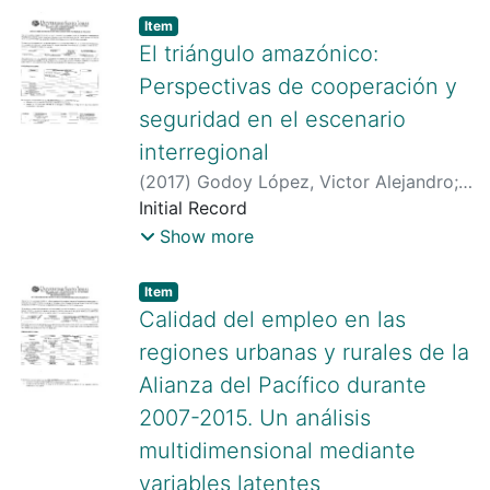
lac/visualizador/generarCurriculoCv.do?
Item type:
,
Item
cod_rh=0001039083
;
El triángulo amazónico:
http://scienti.colciencias.gov.co:8081/cv
Perspectivas de cooperación y
lac/visualizador/generarCurriculoCv.do?
seguridad en el escenario
cod_rh=0001492327
interregional
(
2017
)
Godoy López, Victor Alejandro
;
http://scienti.colciencias.gov.co:8081/cv
Initial Record
lac/visualizador/generarCurriculoCv.do?
Show more
cod_rh=0001501394
Item type:
,
Item
Calidad del empleo en las
regiones urbanas y rurales de la
Alianza del Pacífico durante
2007-2015. Un análisis
multidimensional mediante
variables latentes