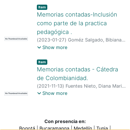
Item type:
,
Item
Memorias contadas-Inclusión
como parte de la practica
pedagógica .
(
2023-01-27
)
Goméz Salgado, Bibiana
No Thumbnail Available
Carolina
;
Universidad Santo Tomás
Show more
Item type:
,
Item
Memorias contadas - Cátedra
de Colombianidad.
(
2021-11-13
)
Fuentes Nieto, Diana Maria
;
Universidad Santo Tomás
Show more
No Thumbnail Available
Con presencia en:
Bogotá
|
Bucaramanga
|
Medellín
|
Tunja
|