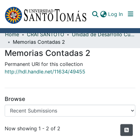
(curren
Log In
Home
CRAI SANTOTO
Unidad de Desarrollo Curricular y Formación Docente
Communities & Collections
Memorias Contadas 2
Memorias Contadas 2
All of DSpace
Permanent URI for this collection
Documents
http://hdl.handle.net/11634/49455
Browse
Recent Submissions
Now showing
1 - 2 of 2