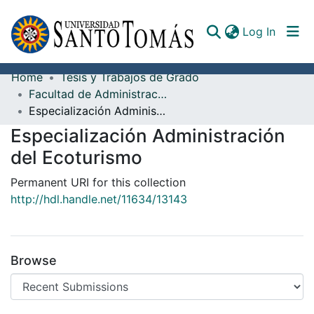
(curren
Log In
Home
Tesis y Trabajos de Grado
Communities & Collections
Facultad de Administración de Empresas
Especialización Administración del Ecoturismo
All of DSpace
Especialización Administración
Documents
del Ecoturismo
Permanent URI for this collection
http://hdl.handle.net/11634/13143
Browse