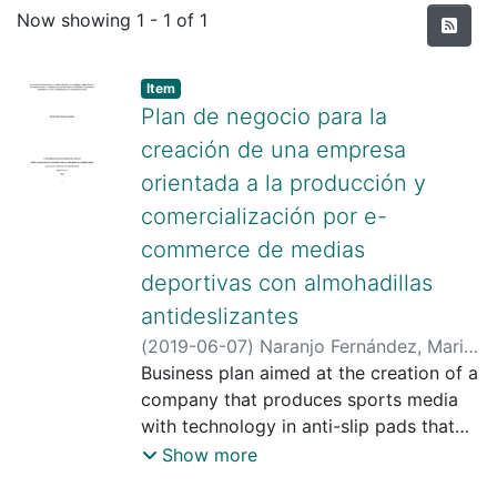
Recent Submissions
Now showing
1 - 1 of 1
Item type:
,
Item
Plan de negocio para la
creación de una empresa
orientada a la producción y
comercialización por e-
commerce de medias
deportivas con almohadillas
antideslizantes
(
2019-06-07
)
Naranjo Fernández, Maria
Paula
Business plan aimed at the creation of a
;
Cortes Parra, Miguel Angel
;
http://scienti.colciencias.gov.co:8081/cv
company that produces sports media
lac/visualizador/generarCurriculoCv.do?
with technology in anti-slip pads that
cod_rh=0000019485
allow a better grip of the sock and
;
Show more
https://scholar.google.es/citations?
shoe, also to be able to market it