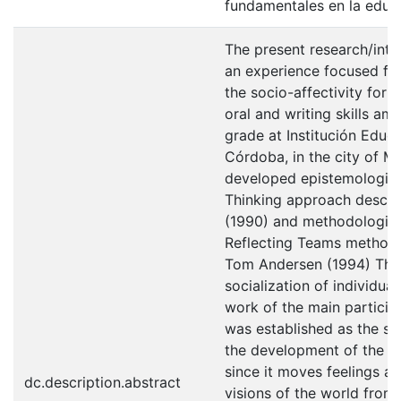
fundamentales en la educ
The present research/inte
an experience focused fr
the socio-affectivity for 
oral and writing skills am
grade at Institución Educ
Córdoba, in the city of Mo
developed epistemologica
Thinking approach descri
(1990) and methodological
Reflecting Teams method
Tom Andersen (1994) That
socialization of individu
work of the main particip
was established as the st
the development of the co
since it moves feelings a
dc.description.abstract
visions of the world from 