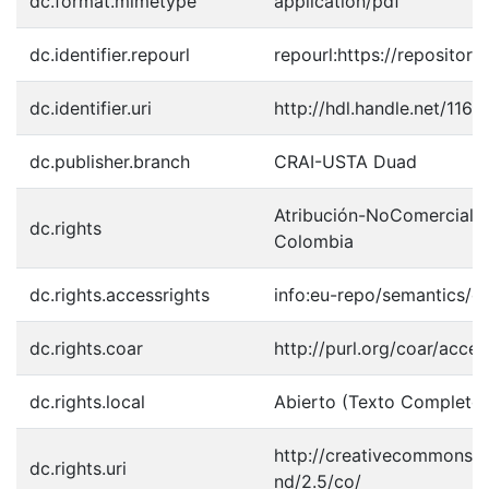
dc.format.mimetype
application/pdf
dc.identifier.repourl
repourl:https://repository
dc.identifier.uri
http://hdl.handle.net/1163
dc.publisher.branch
CRAI-USTA Duad
Atribución-NoComercial-S
dc.rights
Colombia
dc.rights.accessrights
info:eu-repo/semantics/
dc.rights.coar
http://purl.org/coar/acces
dc.rights.local
Abierto (Texto Completo)
http://creativecommons.o
dc.rights.uri
nd/2.5/co/