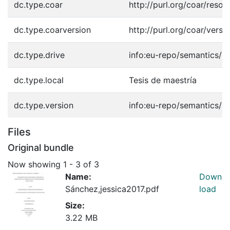
dc.type.coar
http://purl.org/coar/reso
dc.type.coarversion
http://purl.org/coar/ver
dc.type.drive
info:eu-repo/semantics/m
dc.type.local
Tesis de maestría
dc.type.version
info:eu-repo/semantics/a
Files
Original bundle
Now showing
1 - 3 of 3
Name:
Down
Sánchez,jessica2017.pdf
load
Size:
3.22 MB