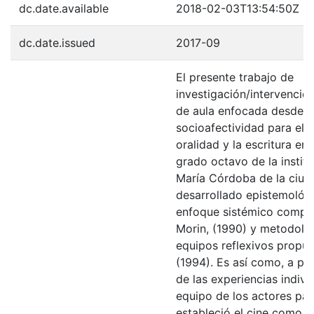
dc.date.available
2018-02-03T13:54:50Z
dc.date.issued
2017-09
El presente trabajo de
investigación/intervención
de aula enfocada desde la
socioafectividad para el f
oralidad y la escritura en
grado octavo de la instit
María Córdoba de la ciud
desarrollado epistemológi
enfoque sistémico comple
Morin, (1990) y metodoló
equipos reflexivos propu
(1994). Es así como, a par
de las experiencias indivi
equipo de los actores par
estableció el cine como la 