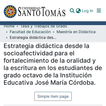
(curren
Log In
Home
Tesis y Trabajos de Grado
Communities & Collections
Facultad de Educación
Maestría en Didáctica
Estrategia didáctica desde la socioafectividad para el fortalecimiento de la oralidad y la escritura en los estudiantes de grado octavo de la Institución Educativa José María Córdoba.
All of DSpace
Estrategia didáctica desde la
Documents
socioafectividad para el
fortalecimiento de la oralidad y
la escritura en los estudiantes de
grado octavo de la Institución
Educativa José María Córdoba.
Simple item page