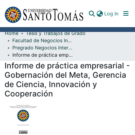
(curren
Log In
Home
Tesis y Trabajos de Grado
Communities & Collections
Facultad de Negocios Internacionales
Pregrado Negocios Internacionales
All of DSpace
Informe de práctica empresarial - Gobernación del Meta, Gerencia de Ciencia, Innovación y Cooperación
Documents
Informe de práctica empresarial -
Gobernación del Meta, Gerencia
de Ciencia, Innovación y
Cooperación