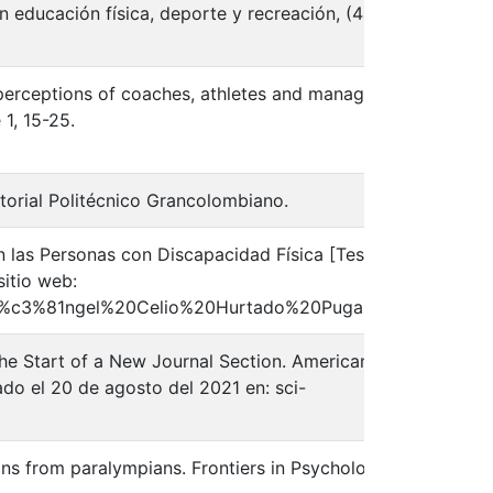
n educación física, deporte y recreación, (44),
spa
perceptions of coaches, athletes and managers.
1, 15-25.
spa
torial Politécnico Grancolombiano.
spa
 en las Personas con Discapacidad Física [Tesis de
itio web:
spa
s%20%c3%81ngel%20Celio%20Hurtado%20Puga.pdf
 The Start of a New Journal Section. American
ado el 20 de agosto del 2021 en: sci-
spa
ons from paralympians. Frontiers in Psychology, 8,
spa