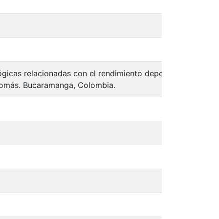
spa
spa
lógicas relacionadas con el rendimiento deportivo
spa
 Tomás. Bucaramanga, Colombia.
spa
spa
spa