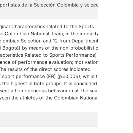
deportistas de la Selección Colombia y selecciones
ical Characteristics related to the Sports
e Colombian National Team, in the modality of
 Colombian Selection and 12 from Departmental
d Bogotá) by means of the non-probabilistic
acteristics Related to Sports Performance)
luence of performance evaluation; motivation;
spa
he results of the direct scores indicated
 of sport performance (ER) (p=0.006), while the
s the highest in both groups. It is concluded that
sent a homogeneous behavior in all the scales,
tween the athletes of the Colombian National
spa