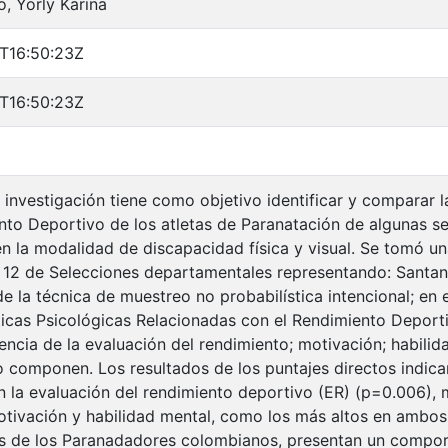
o, Yorly Karina
T16:50:23Z
T16:50:23Z
 investigación tiene como objetivo identificar y comparar l
nto Deportivo de los atletas de Paranatación de algunas s
n la modalidad de discapacidad física y visual. Se tomó u
12 de Selecciones departamentales representando: Santan
e la técnica de muestreo no probabilística intencional; en
ticas Psicológicas Relacionadas con el Rendimiento Deportiv
luencia de la evaluación del rendimiento; motivación; habil
o componen. Los resultados de los puntajes directos indicaro
en la evaluación del rendimiento deportivo (ER) (p=0.006), m
otivación y habilidad mental, como los más altos en ambos 
as de los Paranadadores colombianos, presentan un compor