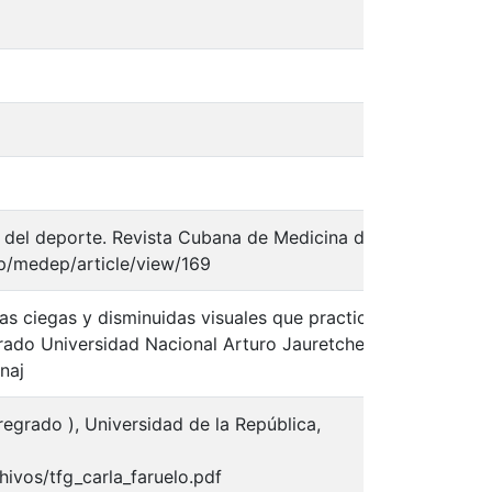
spa
spa
spa
spa
a del deporte. Revista Cubana de Medicina del
spa
hp/medep/article/view/169
as ciegas y disminuidas visuales que practican
 grado Universidad Nacional Arturo Jauretche].
spa
unaj
regrado ), Universidad de la República,
spa
hivos/tfg_carla_faruelo.pdf