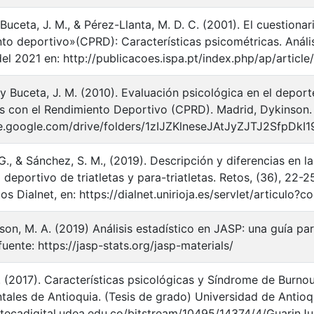
 Buceta, J. M., & Pérez-Llanta, M. D. C. (2001). El cuestiona
nto deportivo»(CPRD): Características psicométricas. Análi
el 2021 en: http://publicacoes.ispa.pt/index.php/ap/articl
 y Buceta, J. M. (2010). Evaluación psicológica en el deport
s con el Rendimiento Deportivo (CPRD). Madrid, Dykinson. 
ive.google.com/drive/folders/1zIJZKlneseJAtJyZJTJ2SfpDkI
., & Sánchez, S. M., (2019). Descripción y diferencias en la
 deportivo de triatletas y para-triatletas. Retos, (36), 22-
os Dialnet, en: https://dialnet.unirioja.es/servlet/articulo
n, M. A. (2019) Análisis estadístico en JASP: una guía par
uente: https://jasp-stats.org/jasp-materials/
D. (2017). Características psicológicas y Síndrome de Burno
ales de Antioquia. (Tesis de grado) Universidad de Antioqu
iotecadigital.udea.edu.co/bitstream/10495/14374/4/GuarinJ