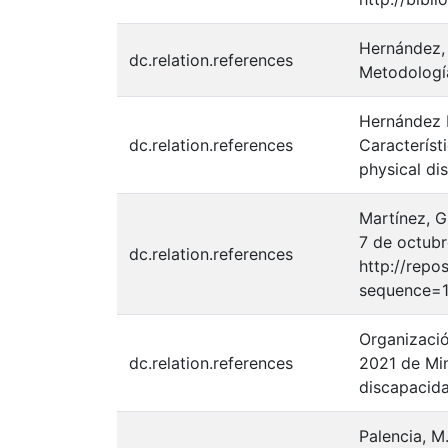
Hernández, 
dc.relation.references
Metodología
Hernández R
dc.relation.references
Característ
physical di
Martínez, G
7 de octubr
dc.relation.references
http://rep
sequence=1
Organizació
dc.relation.references
2021 de Min
discapacid
Palencia, M