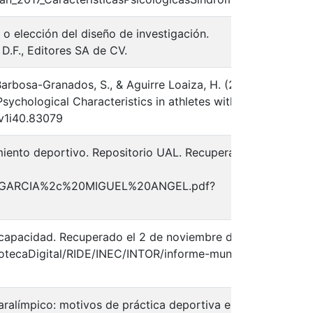
n o elección del diseño de investigación.
spa
 D.F., Editores SA de CV.
Barbosa-Granados, S., & Aguirre Loaiza, H. (2021).
sychological Characteristics in athletes with
spa
s.v1i40.83079
imiento deportivo. Repositorio UAL. Recuperado el
spa
EZ%20GARCIA%2c%20MIGUEL%20ANGEL.pdf?
iscapacidad. Recuperado el 2 de noviembre del
bliotecaDigital/RIDE/INEC/INTOR/informe-mundial-
spa
 paralímpico: motivos de práctica deportiva en