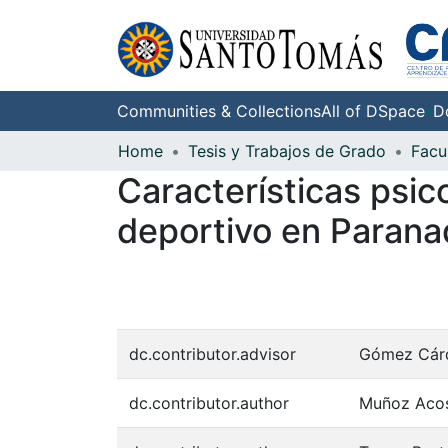
Communities & Collections
All of DSpace
D
Home
Tesis y Trabajos de Grado
Características psic
deportivo en Paran
dc.contributor.advisor
Gómez Cárd
dc.contributor.author
Muñoz Acos