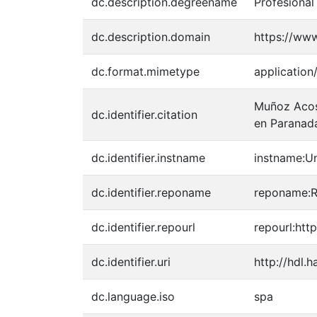
dc.description.degreename
Profesional
dc.description.domain
https://ww
dc.format.mimetype
application
Muñoz Acost
dc.identifier.citation
en Paranad
dc.identifier.instname
instname:U
dc.identifier.reponame
reponame:Re
dc.identifier.repourl
repourl:http
dc.identifier.uri
http://hdl.
dc.language.iso
spa