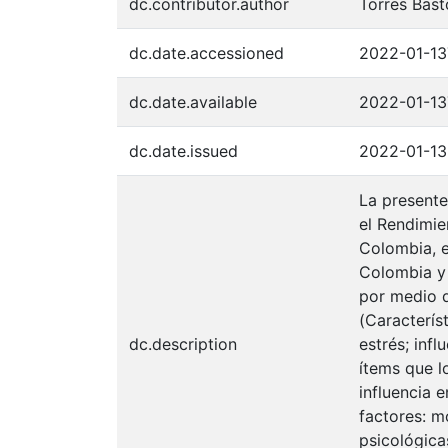
dc.contributor.author
Torres Bast
dc.date.accessioned
2022-01-13
dc.date.available
2022-01-13
dc.date.issued
2022-01-13
La presente
el Rendimie
Colombia, e
Colombia y 
por medio d
(Caracterís
dc.description
estrés; inf
ítems que l
influencia 
factores: m
psicológic