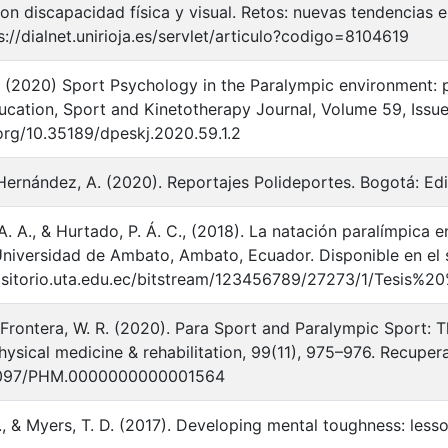
on discapacidad física y visual. Retos: nuevas tendencias e
s://dialnet.unirioja.es/servlet/articulo?codigo=8104619
. (2020) Sport Psychology in the Paralympic environment: 
ucation, Sport and Kinetotherapy Journal, Volume 59, Issue 
.org/10.35189/dpeskj.2020.59.1.2
ernández, A. (2020). Reportajes Polideportes. Bogotá: Edi
 A. A., & Hurtado, P. Á. C., (2018). La natación paralímpica
Universidad de Ambato, Ambato, Ecuador. Disponible en el s
positorio.uta.edu.ec/bitstream/123456789/27273/1/Tesi
 & Frontera, W. R. (2020). Para Sport and Paralympic Sport:
physical medicine & rehabilitation, 99(11), 975–976. Recuper
.1097/PHM.0000000000001564
J., & Myers, T. D. (2017). Developing mental toughness: less