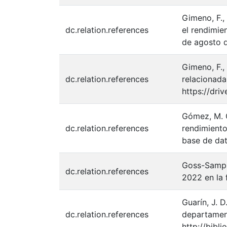
Gimeno, F.,
dc.relation.references
el rendimie
de agosto d
Gimeno, F.,
dc.relation.references
relacionada
https://dr
Gómez, M. G
dc.relation.references
rendimiento
base de dat
Goss-Sampso
dc.relation.references
2022 en la f
Guarín, J. 
dc.relation.references
departament
http://bibl