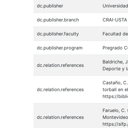
dc.publisher
Universida
dc.publisher.branch
CRAI-USTA
dc.publisher.faculty
Facultad de
dc.publisher.program
Pregrado Cu
Baldriche, 
dc.relation.references
Deporte y l
Castaño, C.
dc.relation.references
torball en 
https://bibl
Faruelo, C.
dc.relation.references
Montevideo,
https://sif