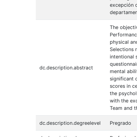
excepción d
departamen
The objecti
Performance
physical an
Selections 
intentional
questionnai
dc.description.abstract
mental abil
significant
scores in ce
the psychol
with the ex
Team and t
dc.description.degreelevel
Pregrado