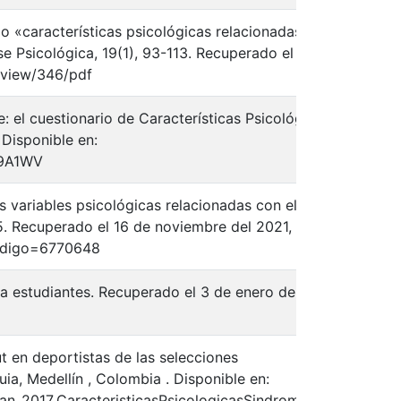
rio «características psicológicas relacionadas con
se Psicológica, 19(1), 93-113. Recuperado el 20
spa
e/view/346/pdf
e: el cuestionario de Características Psicológicas
Disponible en:
spa
19A1WV
s variables psicológicas relacionadas con el
25. Recuperado el 16 de noviembre del 2021, de la
spa
?codigo=6770648
a estudiantes. Recuperado el 3 de enero del
spa
ut en deportistas de las selecciones
ia, Medellín , Colombia . Disponible en:
spa
uan_2017_CaracteristicasPsicologicasSindrome.pdf