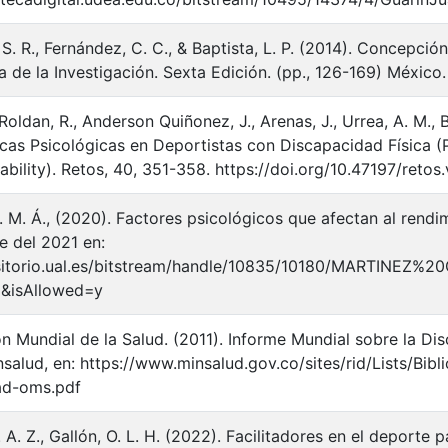
S. R., Fernández, C. C., & Baptista, L. P. (2014). Concepció
 de la Investigación. Sexta Edición. (pp., 126-169) México.
oldan, R., Anderson Quiñonez, J., Arenas, J., Urrea, A. M., 
icas Psicológicas en Deportistas con Discapacidad Física (P
sability). Retos, 40, 351-358. https://doi.org/10.47197/reto
. M. Á., (2020). Factores psicológicos que afectan al rend
e del 2021 en:
ositorio.ual.es/bitstream/handle/10835/10180/MARTIN
&isAllowed=y
n Mundial de la Salud. (2011). Informe Mundial sobre la D
salud, en: https://www.minsalud.gov.co/sites/rid/Lists/Bi
ad-oms.pdf
. A. Z., Gallón, O. L. H. (2022). Facilitadores en el deporte