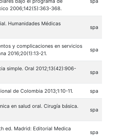
colares bajo el programa de
spa
xico 2006;142(5):363-368.
acial. Humanidades Médicas
spa
ntos y complicaciones en servicios
spa
ana 2016;20(1):13-21.
ia simple. Oral 2012;13(42):906-
spa
cional de Colombia 2013;1:10-11.
spa
nica en salud oral. Cirugía básica.
spa
th ed. Madrid: Editorial Medica
spa