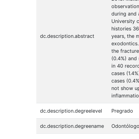
observation
during and 
University 
histories 3
dc.description.abstract
years, the
exodontics.
the fractur
(0.4%) and 
in 40 recor
cases (1.4%
cases (0.4%
not show up
inflammatio
dc.description.degreelevel
Pregrado
dc.description.degreename
Odontólog