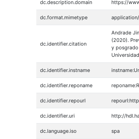
dc.description.domain
https://ww
dc.format.mimetype
application
Andrade Jim
(2020). Pre
dc.identifier.citation
y posgrado 
Universida
dc.identifier.instname
instname:U
dc.identifier.reponame
reponame:Re
dc.identifier.repourl
repourl:http
dc.identifier.uri
http://hdl.
dc.language.iso
spa