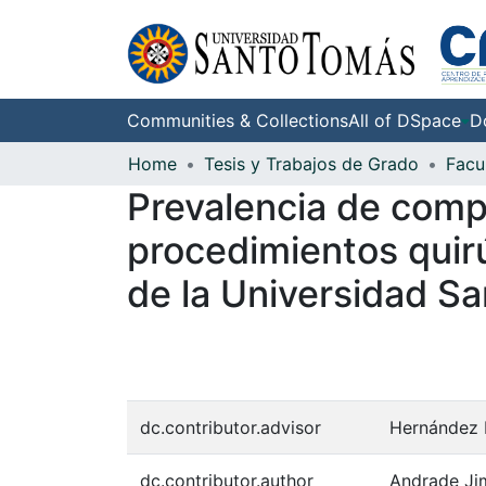
Communities & Collections
All of DSpace
D
Home
Tesis y Trabajos de Grado
Facu
Prevalencia de comp
procedimientos quir
de la Universidad S
dc.contributor.advisor
Hernández 
dc.contributor.author
Andrade Jim