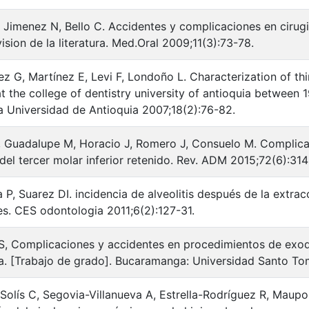
, Jimenez N, Bello C. Accidentes y complicaciones en cirug
vision de la literatura. Med.Oral 2009;11(3):73-78.
ez G, Martínez E, Levi F, Londoño L. Characterization of thi
at the college of dentistry university of antioquia between 
 Universidad de Antioquia 2007;18(2):76-82.
J, Guadalupe M, Horacio J, Romero J, Consuelo M. Complic
a del tercer molar inferior retenido. Rev. ADM 2015;72(6):314
 P, Suarez DI. incidencia de alveolitis después de la extra
s. CES odontologia 2011;6(2):127-31.
S, Complicaciones y accidentes en procedimientos de exodo
ca. [Trabajo de grado]. Bucaramanga: Universidad Santo To
Solís C, Segovia-Villanueva A, Estrella-Rodríguez R, Maup