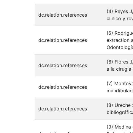
(4) Reyes J
dc.relation.references
clinico y re
(5) Rodrigu
dc.relation.references
extraction 
Odontología
(6) Flores 
dc.relation.references
a la cirugí
(7) Montoya
dc.relation.references
mandibulare
(8) Ureche 
dc.relation.references
bibliográfi
(9) Medina-