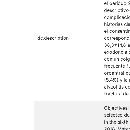
el periodo 
descriptivo
complicacio
historias c
el consenti
dc.description
correspondi
38,3±14,8 a
exodoncia c
con un colg
frecuente f
oroantral c
(5,4%) y la
alveolitis 
fractura de
Objectives:
selected du
in the sixt
2018. Mater