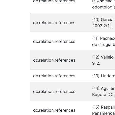
dc.relation.references
R. Asociaci
odontologí
(10) García
dc.relation.references
2002;2(1).
(11) Pachec
dc.relation.references
de cirugía 
(12) Vallej
dc.relation.references
912.
dc.relation.references
(13) Linder
(14) Aguiler
dc.relation.references
Bogotá DC; 
(15) Raspal
dc.relation.references
Panamerican