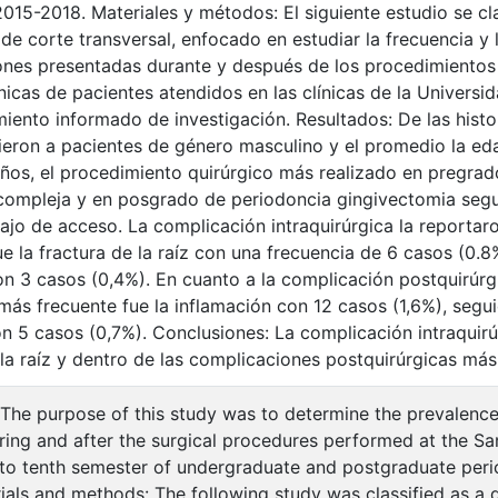
2015-2018. Materiales y métodos: El siguiente estudio se c
 de corte transversal, enfocado en estudiar la frecuencia y 
nes presentadas durante y después de los procedimientos 
línicas de pacientes atendidos en las clínicas de la Univer
miento informado de investigación. Resultados: De las hist
eron a pacientes de género masculino y el promedio la eda
ños, el procedimiento quirúrgico más realizado en pregra
ompleja y en posgrado de periodoncia gingivectomia segui
ajo de acceso. La complicación intraquirúrgica la reportaro
ue la fractura de la raíz con una frecuencia de 6 casos (0.
on 3 casos (0,4%). En cuanto a la complicación postquirúrg
 más frecuente fue la inflamación con 12 casos (1,6%), segu
con 5 casos (0,7%). Conclusiones: La complicación intraquir
 la raíz y dentro de las complicaciones postquirúrgicas más
 The purpose of this study was to determine the prevalence
ring and after the surgical procedures performed at the S
h to tenth semester of undergraduate and postgraduate peri
ials and methods: The following study was classified as a d