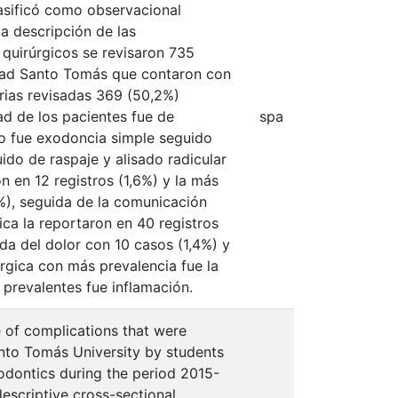
lasificó como observacional
la descripción de las
quirúrgicos se revisaron 735
sidad Santo Tomás que contaron con
orias revisadas 369 (50,2%)
d de los pacientes fue de
spa
do fue exodoncia simple seguido
do de raspaje y alisado radicular
n en 12 registros (1,6%) y la más
8%), seguida de la comunicación
ica la reportaron en 40 registros
ida del dolor con 10 casos (1,4%) y
úrgica con más prevalencia fue la
 prevalentes fue inflamación.
 of complications that were
anto Tomás University by students
odontics during the period 2015-
escriptive cross-sectional