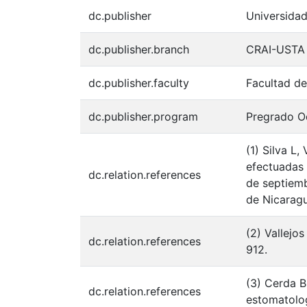
dc.publisher
Universida
dc.publisher.branch
CRAI-USTA
dc.publisher.faculty
Facultad d
dc.publisher.program
Pregrado O
(1) Silva L
efectuadas 
dc.relation.references
de septiem
de Nicaragu
(2) Vallejo
dc.relation.references
912.
(3) Cerda B
dc.relation.references
estomatolog