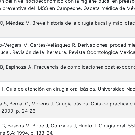
ón del nivel socioeconómico con la higiene bucal en prees
a preventiva del IMSS en Campeche. Gaceta médica de Mé
 O, Méndez M. Breve historia de la cirugía bucal y máxilof
o-Vergara M, Cartes-Velásquez R. Derivaciones, procedimie
bucal. Revisión de la literatura. Revista Odontológica Mexic
o B, Espinoza A. Frecuencia de complicaciones post exodonc
o I. Guía de atención en cirugía oral básica. Universidad Na
a S, Bernal C, Moreno J. Cirugía básica. Guía de práctica clí
2009. p. 24-26.
l G, Bescos M, Birbe J, Gonzales J, Hueto J. Cirugía oral. 55
a S.A; 1994. p. 133-34.