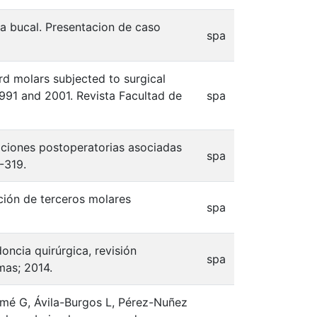
ia bucal. Presentacion de caso
spa
rd molars subjected to surgical
1991 and 2001. Revista Facultad de
spa
aciones postoperatorias asociadas
spa
-319.
cción de terceros molares
spa
ncia quirúrgica, revisión
spa
mas; 2014.
omé G, Ávila-Burgos L, Pérez-Nuñez