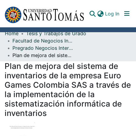
(curren
Log In
Home
Tesis y Trabajos de Grado
Communities & Collections
Facultad de Negocios Internacionales
Pregrado Negocios Internacionales
All of DSpace
Plan de mejora del sistema de inventarios de la empresa Euro Games Colombia SAS a través de la implementación de la sistematización informática de inventarios
Documents
Plan de mejora del sistema de
inventarios de la empresa Euro
Games Colombia SAS a través de
la implementación de la
sistematización informática de
inventarios