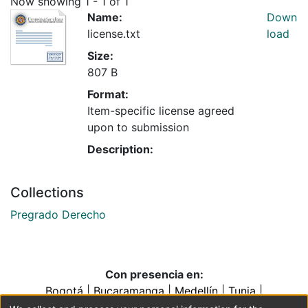
Now showing
1 - 1 of 1
Name:
Down
license.txt
load
Size:
807 B
Format:
Item-specific license agreed
upon to submission
Description:
Collections
Pregrado Derecho
Con presencia en:
Bogotá
|
Bucaramanga
|
Medellín
|
Tunja
|
Villavicencio
|
Conventos y Colegios de la Orden de