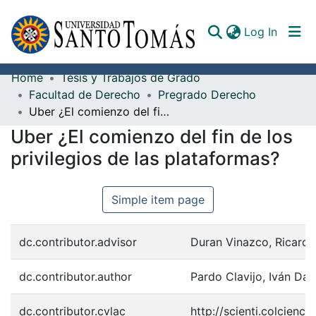
(curren
Log In
Home
Tesis y Trabajos de Grado
Communities & Collections
Facultad de Derecho
Pregrado Derecho
Uber ¿El comienzo del fin de los privilegios de las plataformas?
All of DSpace
Uber ¿El comienzo del fin de los
Documents
privilegios de las plataformas?
Simple item page
dc.contributor.advisor
Duran Vinazco, Ricardo
dc.contributor.author
Pardo Clavijo, Iván Dar
dc.contributor.cvlac
http://scienti.colcien