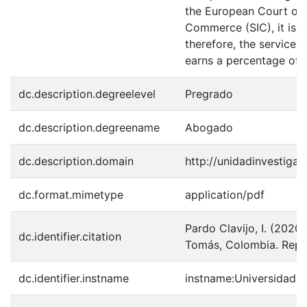
the European Court of J
Commerce (SIC), it is e
therefore, the service i
earns a percentage of t
dc.description.degreelevel
Pregrado
dc.description.degreename
Abogado
dc.description.domain
http://unidadinvestigac
dc.format.mimetype
application/pdf
Pardo Clavijo, I. (2020
dc.identifier.citation
Tomás, Colombia. Reposi
dc.identifier.instname
instname:Universidad 