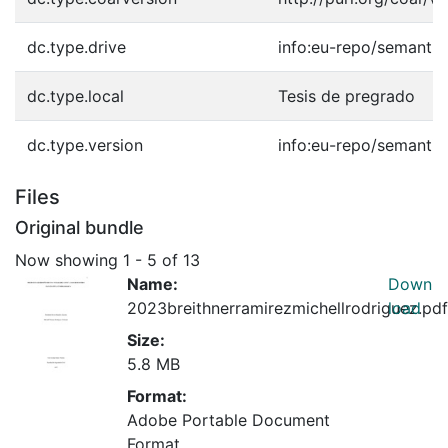
dc.type.drive
info:eu-repo/semantic
dc.type.local
Tesis de pregrado
dc.type.version
info:eu-repo/semanti
Files
Original bundle
Now showing
1 - 5 of 13
Name:
Down
2023breithnerramirezmichellrodriguez.pdf
load
Size:
5.8 MB
Format:
Adobe Portable Document
Format