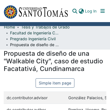
(curren
Log In
Home
Tesis y Trabajos de Grado
Communities & Collections
Facultad de Ingeniería Civil
Pregrado Ingeniería Civil
All of DSpace
Propuesta de diseño de una "Walkable City", caso de estudio Facatativá, Cundinamarca
Documents
Propuesta de diseño de una
"Walkable City", caso de estudio
Facatativá, Cundinamarca
Simple item page
dc.contributor.advisor
González Palacios, Se
dc.contributor.author
Ramírez Jácome, Breit