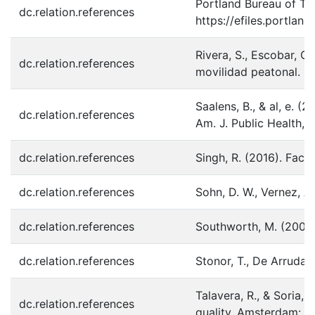
Portland Bureau of Tr
dc.relation.references
https://efiles.portla
Rivera, S., Escobar, C
dc.relation.references
movilidad peatonal. R
Saalens, B., & al, e. 
dc.relation.references
Am. J. Public Health, 
dc.relation.references
Singh, R. (2016). Fact
dc.relation.references
Sohn, D. W., Vernez, A
dc.relation.references
Southworth, M. (200
dc.relation.references
Stonor, T., De Arruda,
Talavera, R., & Soria,
dc.relation.references
quality. Amsterdam: El