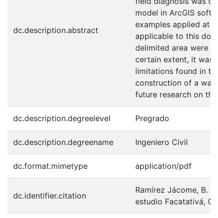
field diagnosis was ca
model in ArcGIS softwa
examples applied at na
dc.description.abstract
applicable to this doc
delimited area were se
certain extent, it was
limitations found in th
construction of a walka
future research on th
dc.description.degreelevel
Pregrado
dc.description.degreename
Ingeniero Civil
dc.format.mimetype
application/pdf
Ramírez Jácome, B. S.
dc.identifier.citation
estudio Facatativá, Cu